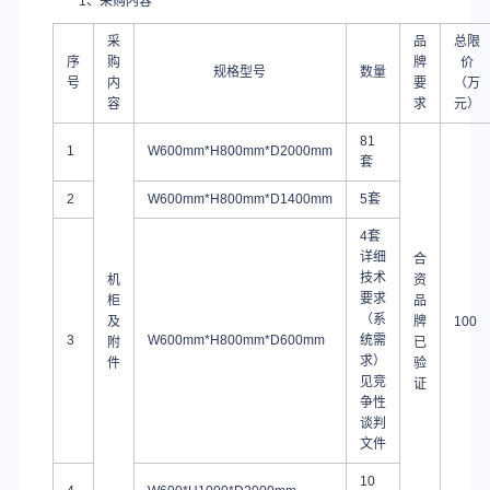
1、采购内容
采
品
总限
序
购
牌
价
规格型号
数量
号
内
要
（万
容
求
元）
81
1
W600mm*H800mm*D2000mm
套
2
W600mm*H800mm*D1400mm
5套
4套
详细
合
技术
机
资
要求
柜
品
（系
及
牌
100
3
W600mm*H800mm*D600mm
统需
附
已
求）
件
验
见竞
证
争性
谈判
文件
10